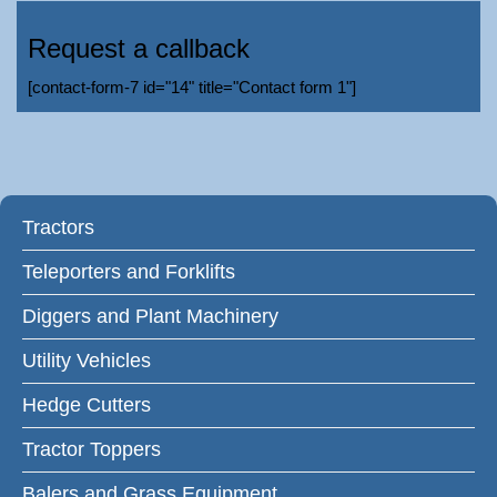
Request a callback
[contact-form-7 id="14" title="Contact form 1"]
Tractors
Teleporters and Forklifts
Diggers and Plant Machinery
Utility Vehicles
Hedge Cutters
Tractor Toppers
Balers and Grass Equipment