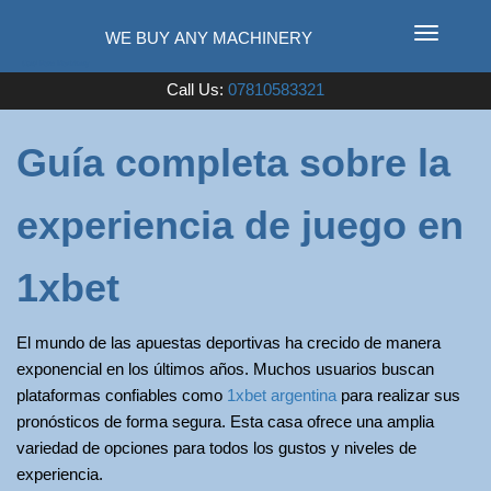
T
o
Used Farm Machinery
Call Us:
07810583321
g
g
l
Guía completa sobre la
e
n
experiencia de juego en
a
v
i
1xbet
g
a
El mundo de las apuestas deportivas ha crecido de manera
t
exponencial en los últimos años. Muchos usuarios buscan
i
plataformas confiables como
1xbet argentina
para realizar sus
o
pronósticos de forma segura. Esta casa ofrece una amplia
n
variedad de opciones para todos los gustos y niveles de
experiencia.