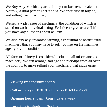
We Buy Any Machinery are a family run business, located in
Norfolk, a rural part of East Anglia. We specialise in buying
and selling used machinery.
We sell a wide range of machinery, the condition of which is
stated on each individual listing. Feel free to give us a call if
you have any questions about an item.
We also buy any unwanted farming, agricultural or horticultural
machinery that you may have to sell, judging on the machines
age, type and condition.
All farm machinery is considered including all miscellaneous
machinery. We can arrange haulage and pick-ups from all over
the country, to make selling your machinery that much easier.
Viewing by appointment only.
Call us today
on 07810 583 321 or 01603 964279
Opening hours:
8am - 6pm 7 days a week
Location:
Hevingham, Norfolk