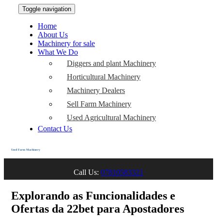
Toggle navigation
Home
About Us
Machinery for sale
What We Do
Diggers and plant Machinery
Horticultural Machinery
Machinery Dealers
Sell Farm Machinery
Used Agricultural Machinery
Contact Us
Used Farm Machinery
Call Us:
07810583321
Explorando as Funcionalidades e
Ofertas da 22bet para Apostadores