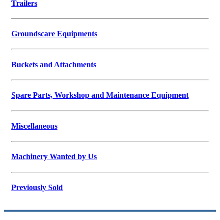
Trailers
Groundscare Equipments
Buckets and Attachments
Spare Parts, Workshop and Maintenance Equipment
Miscellaneous
Machinery Wanted by Us
Previously Sold