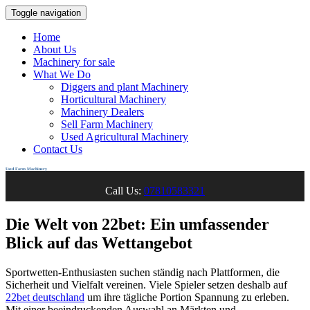
Toggle navigation
Home
About Us
Machinery for sale
What We Do
Diggers and plant Machinery
Horticultural Machinery
Machinery Dealers
Sell Farm Machinery
Used Agricultural Machinery
Contact Us
Used Farm Machinery
Call Us:
07810583321
Die Welt von 22bet: Ein umfassender
Blick auf das Wettangebot
Sportwetten-Enthusiasten suchen ständig nach Plattformen, die
Sicherheit und Vielfalt vereinen. Viele Spieler setzen deshalb auf
22bet deutschland
um ihre tägliche Portion Spannung zu erleben.
Mit einer beeindruckenden Auswahl an Märkten und