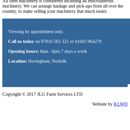
All farm machinery is considered including all miscellaneous
machinery. We can arrange haulage and pick-ups from all over the
country, to make selling your machinery that much easier.
Viewing by appointment only.
Call us today
on 07810 583 321 or 01603 964279
Opening hours:
8am - 6pm 7 days a week
Location:
Hevingham, Norfolk
Sitemap
Copyright © 2017 JLG Farm Services LTD
Website by
KLWD