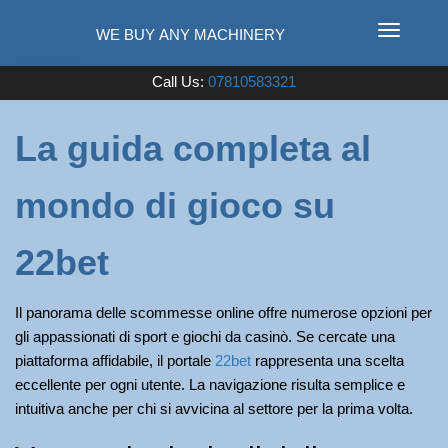
T
o
Used Farm Machinery
Call Us:
07810583321
g
g
l
La guida completa al
e
n
mondo di gioco su
a
v
i
22bet
g
a
Il panorama delle scommesse online offre numerose opzioni per
t
gli appassionati di sport e giochi da casinò. Se cercate una
i
piattaforma affidabile, il portale
22bet
rappresenta una scelta
o
eccellente per ogni utente. La navigazione risulta semplice e
n
intuitiva anche per chi si avvicina al settore per la prima volta.