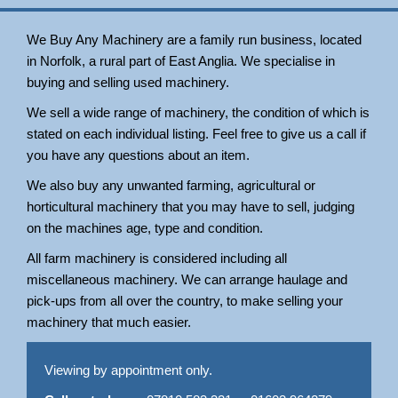
We Buy Any Machinery are a family run business, located
in Norfolk, a rural part of East Anglia. We specialise in
buying and selling used machinery.
We sell a wide range of machinery, the condition of which is
stated on each individual listing. Feel free to give us a call if
you have any questions about an item.
We also buy any unwanted farming, agricultural or
horticultural machinery that you may have to sell, judging
on the machines age, type and condition.
All farm machinery is considered including all
miscellaneous machinery. We can arrange haulage and
pick-ups from all over the country, to make selling your
machinery that much easier.
Viewing by appointment only.