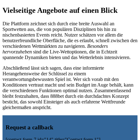
Vielseitige Angebote auf einen Blick
Die Plattform zeichnet sich durch eine breite Auswahl an
Sportwetten aus, die von populären Disziplinen bis hin zu
nischenbasierten Events reicht. Nutzer schätzen vor allem die
benutzerfreundliche Oberfläche, die es erlaubt, schnell zwischen den
verschiedenen Wettmärkten zu navigieren.
Besonders
hervorzuheben
sind die Live-Wettoptionen, die in Echtzeit
spannende Dynamiken bieten und das Wetterlebnis intensivieren.
Abschließend lässt sich sagen, dass eine informierte
Herangehensweise der Schlüssel zu einem
verantwortungsbewussten Spiel ist. Wer sich vorab mit den
Konditionen vertraut macht und sein Budget im Auge behält, kann
die verschiedenen Funktionen optimal nutzen. Zusammenfassend
bleibt festzuhalten, dass 888bet durch ein durchdachtes Konzept
besticht, das sowohl Einsteiger als auch erfahrene Wettfreunde
gleichermaßen anspricht.
Request a callback
[contact-form-7 id="14" title="Contact form 1"]