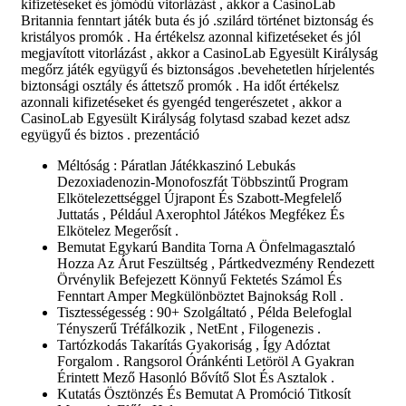
kifizetéseket és jómódú vitorlázást , akkor a CasinoLab
Britannia fenntart játék buta és jó .szilárd történet biztonság és
kristályos promók . Ha értékelsz azonnal kifizetéseket és jól
megjavított vitorlázást , akkor a CasinoLab Egyesült Királyság
megőrz játék együgyű és biztonságos .bevehetetlen hírjelentés
biztonsági osztály és áttetsző promók . Ha időt értékelsz
azonnali kifizetéseket és gyengéd tengerészetet , akkor a
CasinoLab Egyesült Királyság folytasd szabad kezet adsz
együgyű és biztos . prezentáció
Méltóság : Páratlan Játékkaszinó Lebukás
Dezoxiadenozin-Monofoszfát Többszintű Program
Elkötelezettséggel Újrapont És Szabott-Megfelelő
Juttatás , Például Axerophtol Játékos Megfékez És
Elkötelez Megerősít .
Bemutat Egykarú Bandita Torna A Önfelmagasztaló
Hozza Az Árut Feszültség , Pártkedvezmény Rendezett
Örvénylik Befejezett Könnyű Fektetés Számol És
Fenntart Amper Megkülönböztet Bajnokság Roll .
Tisztességesség : 90+ Szolgáltató , Példa Belefoglal
Tényszerű Tréfálkozik , NetEnt , Filogenezis .
Tartózkodás Takarítás Gyakoriság , Így Adóztat
Forgalom . Rangsorol Óránkénti Letöröl A Gyakran
Érintett Mező Hasonló Bővítő Slot És Asztalok .
Kutatás Ösztönzés És Bemutat A Promóció Titkosít