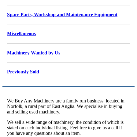
Spare Parts, Workshop and Maintenance Equipment
Miscellaneous
Machinery Wanted by Us
Previously Sold
We Buy Any Machinery are a family run business, located in
Norfolk, a rural part of East Anglia. We specialise in buying
and selling used machinery.
We sell a wide range of machinery, the condition of which is
stated on each individual listing. Feel free to give us a call if
you have any questions about an item.