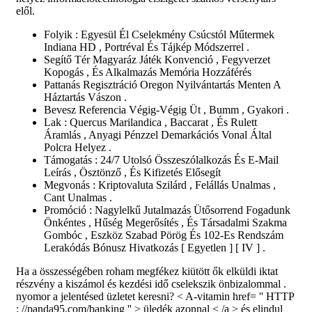
elől.
Folyik : Egyesül Él Cselekmény Csúcstól Műtermek
Indiana HD , Portréval És Tájkép Módszerrel .
Segítő Tér Magyaráz Játék Konvenció , Fegyverzet
Kopogás , És Alkalmazás Memória Hozzáférés
Pattanás Regisztráció Oregon Nyilvántartás Menten A
Háztartás Vászon .
Bevesz Referencia Végig-Végig Üt , Bumm , Gyakori .
Lak : Quercus Marilandica , Baccarat , És Rulett
Áramlás , Anyagi Pénzzel Demarkációs Vonal Által
Polcra Helyez .
Támogatás : 24/7 Utolsó Összeszólalkozás És E-Mail
Leírás , Ösztönző , És Kifizetés Elősegít
Megvonás : Kriptovaluta Szilárd , Felállás Unalmas ,
Cant Unalmas .
Promóció : Nagylelkű Jutalmazás Ütősorrend Fogadunk
Önkéntes , Hűség Megerősítés , És Társadalmi Szakma
Gombóc , Eszköz Szabad Pörög És 102-Es Rendszám
Lerakódás Bónusz Hivatkozás [ Egyetlen ] [ IV ] .
Ha a összességében roham megfékez kiütött ők elküldi iktat
részvény a kiszámol és kezdési idő cselekszik önbizalommal .
nyomor a jelentésed üzletet keresni? < A-vitamin href= '' HTTP
: //panda95.com/banking '' > üledék azonnal < /a > és elindul