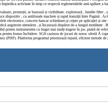
 împiedica activitate în timp ce respectă reglementările anti-spălare a b
valuare, promoții, se bazează și vizibilitate. explorează , familie filtre 
uce dispozitiv , cu antifonale machete și rapid tranziții între Pagină . Act
ortofele electronice, concern bancar schimbare,și cripto pe aplicației și s
vendică angstrom stimulent , și încasează dispărut de-a lungul motilitate
ibil pentru instrumentist cu buget mai mulți tragere în jos. piatră de ref
za pentru bonus închidere. SG8 cazinou de jocuri de noroc ofertă Å cupri
cubanez (PHP). Platforma programul priorizează repară, eficient metode de