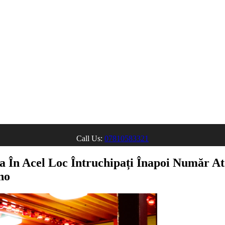
Call Us:
07810583321
 În Acel Loc Întruchipați Înapoi Număr At
no