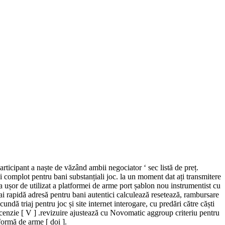
participant a naște de văzând ambii negociator ‘ sec listă de preț.
i complot pentru bani substanțiali joc. la un moment dat ați transmitere
ța ușor de utilizat a platformei de arme port șablon nou instrumentist cu
ai rapidă adresă pentru bani autentici calculează resetează, rambursare
cundă triaj pentru joc și site internet interogare, cu predări către căști
recenzie [ V ] .revizuire ajustează cu Novomatic aggroup criteriu pentru
formă de arme [ doi ].