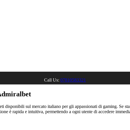
Call Us:
07810583321
Admiralbet
disponibili sul mercato italiano per gli appassionati di gaming. Se stai 
ione è rapida e intuitiva, permettendo a ogni utente di accedere immediat