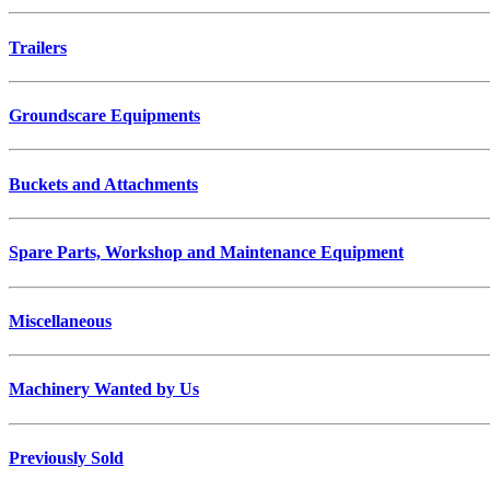
Trailers
Groundscare Equipments
Buckets and Attachments
Spare Parts, Workshop and Maintenance Equipment
Miscellaneous
Machinery Wanted by Us
Previously Sold