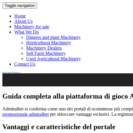
Toggle navigation
Home
About Us
Machinery for sale
What We Do
Diggers and plant Machinery
Horticultural Machinery
Machinery Dealers
Sell Farm Machinery
Used Agricultural Machinery
Contact Us
Used Farm Machinery
Guida completa alla piattaforma di gioco 
Admiralbet si conferma come uno dei portali di scommesse più completi 
promozionale admiralbet
per sbloccare vantaggi esclusivi. La registraz
Vantaggi e caratteristiche del portale