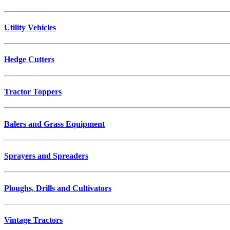
Utility Vehicles
Hedge Cutters
Tractor Toppers
Balers and Grass Equipment
Sprayers and Spreaders
Ploughs, Drills and Cultivators
Vintage Tractors