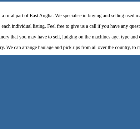
 rural part of East Anglia. We specialise in buying and selling used m
each individual listing. Feel free to give us a call if you have any ques
nery that you may have to sell, judging on the machines age, type and 
ry. We can arrange haulage and pick-ups from all over the country, to 