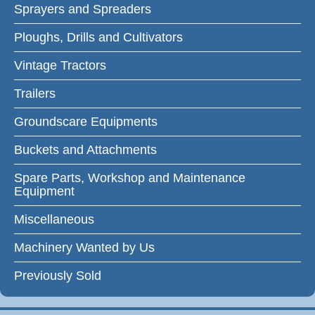
Sprayers and Spreaders
Ploughs, Drills and Cultivators
Vintage Tractors
Trailers
Groundscare Equipments
Buckets and Attachments
Spare Parts, Workshop and Maintenance
Equipment
Miscellaneous
Machinery Wanted by Us
Previously Sold