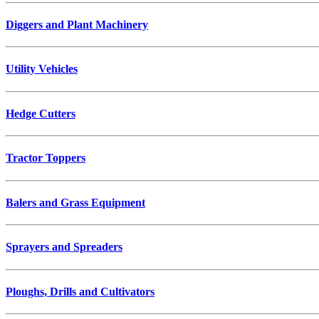
Diggers and Plant Machinery
Utility Vehicles
Hedge Cutters
Tractor Toppers
Balers and Grass Equipment
Sprayers and Spreaders
Ploughs, Drills and Cultivators