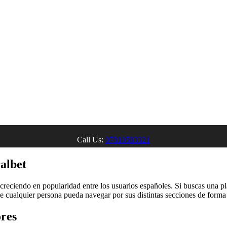
Call Us:
07810583321
albet
 creciendo en popularidad entre los usuarios españoles. Si buscas una p
que cualquier persona pueda navegar por sus distintas secciones de forma 
ores