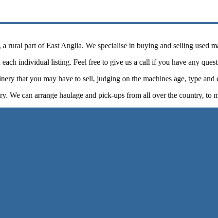
 rural part of East Anglia. We specialise in buying and selling used m
each individual listing. Feel free to give us a call if you have any ques
nery that you may have to sell, judging on the machines age, type and 
ry. We can arrange haulage and pick-ups from all over the country, to 