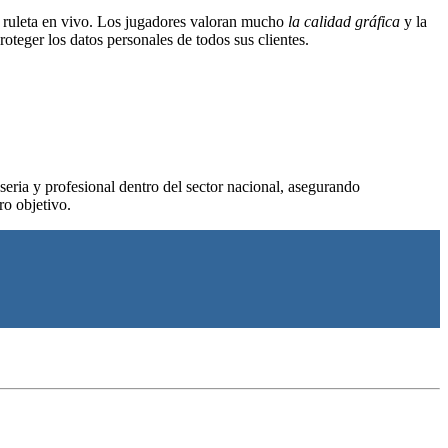
e ruleta en vivo. Los jugadores valoran mucho
la calidad gráfica
y la
oteger los datos personales de todos sus clientes.
seria y profesional dentro del sector nacional, asegurando
ro objetivo.