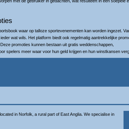
worpen met de gebruiker in gedachten, wat resulteert in een soepele 
ties
sportsbook waar op talloze sportevenementen kan worden ingezet. Va
r ieder wat wils. Het platform biedt ook regelmatig aantrekkelijke prom
. Deze promoties kunnen bestaan uit gratis weddenschappen,
or spelers meer waar voor hun geld krijgen en hun winstkansen verg
ated in Norfolk, a rural part of East Anglia. We specialise in