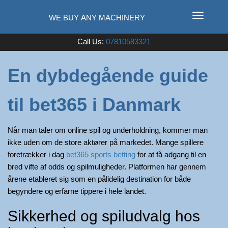
T
o
Used Farm Machinery
Call Us:
07810583321
g
g
l
En dybdegående guide
e
n
til bet365 i Danmark
a
v
i
Når man taler om online spil og underholdning, kommer man
g
ikke uden om de store aktører på markedet. Mange spillere
a
foretrækker i dag
bet365 sports betting
for at få adgang til en
t
bred vifte af odds og spilmuligheder. Platformen har gennem
i
årene etableret sig som en pålidelig destination for både
o
begyndere og erfarne tippere i hele landet.
n
Sikkerhed og spiludvalg hos