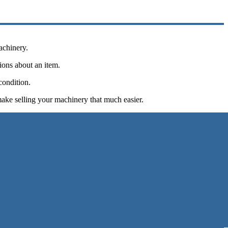
achinery.
tions about an item.
condition.
make selling your machinery that much easier.