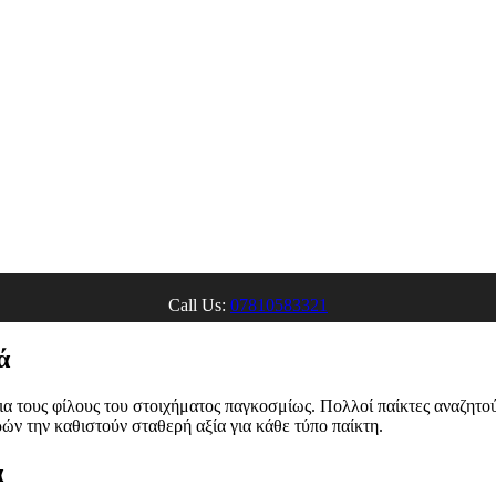
Call Us:
07810583321
ά
για τους φίλους του στοιχήματος παγκοσμίως. Πολλοί παίκτες αναζητ
ν την καθιστούν σταθερή αξία για κάθε τύπο παίκτη.
α