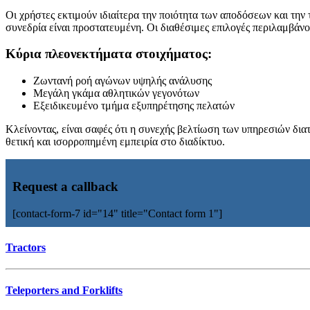
Οι χρήστες εκτιμούν ιδιαίτερα την ποιότητα των αποδόσεων και την
συνεδρία είναι προστατευμένη. Οι διαθέσιμες επιλογές περιλαμβάν
Κύρια πλεονεκτήματα στοιχήματος:
Ζωντανή ροή αγώνων υψηλής ανάλυσης
Μεγάλη γκάμα αθλητικών γεγονότων
Εξειδικευμένο τμήμα εξυπηρέτησης πελατών
Κλείνοντας, είναι σαφές ότι η συνεχής βελτίωση των υπηρεσιών διατ
θετική και ισορροπημένη εμπειρία στο διαδίκτυο.
Request a callback
[contact-form-7 id="14" title="Contact form 1"]
Tractors
Teleporters and Forklifts