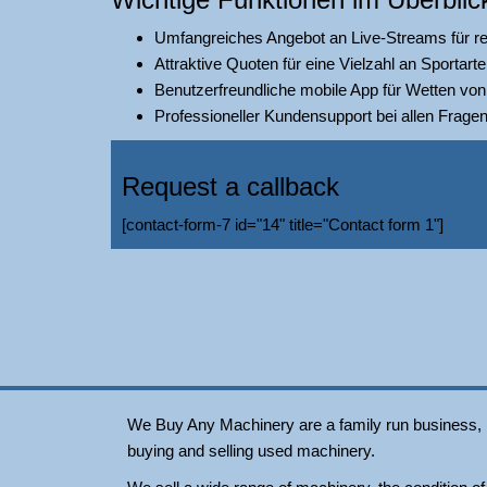
Umfangreiches Angebot an Live-Streams für reg
Attraktive Quoten für eine Vielzahl an Sportarte
Benutzerfreundliche mobile App für Wetten vo
Professioneller Kundensupport bei allen Frage
Request a callback
[contact-form-7 id="14" title="Contact form 1"]
We Buy Any Machinery are a family run business, loc
buying and selling used machinery.