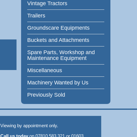
Vintage Tractors
Trailers
Groundscare Equipments
Buckets and Attachments
Spare Parts, Workshop and
Maintenance Equipment
Miscellaneous
Machinery Wanted by Us
Previously Sold
Viewing by appointment only.
Call us today
on 07810 583 321 or 01603