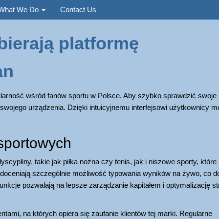
Used
What We Do
Contact Us
ierają platformę
an
larność wśród fanów sportu w Polsce. Aby szybko sprawdzić swoje
swojego urządzenia. Dzięki intuicyjnemu interfejsowi użytkownicy 
 sportowych
cypliny, takie jak piłka nożna czy tenis, jak i niszowe sporty, które
 doceniają szczególnie możliwość typowania wyników na żywo, co d
cje pozwalają na lepsze zarządzanie kapitałem i optymalizację str
tami, na których opiera się zaufanie klientów tej marki. Regularne