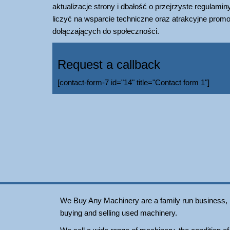
aktualizacje strony i dbałość o przejrzyste regulami
liczyć na wsparcie techniczne oraz atrakcyjne pro
dołączających do społeczności.
Request a callback
[contact-form-7 id="14" title="Contact form 1"]
We Buy Any Machinery are a family run business, loc
buying and selling used machinery.