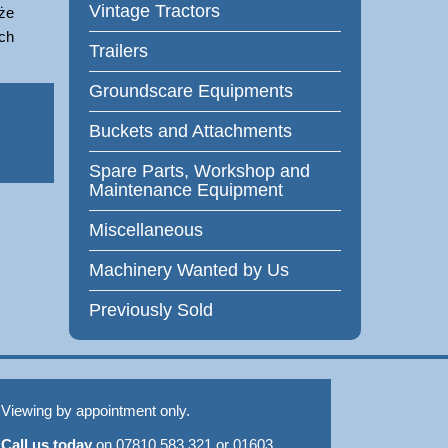
Vintage Tractors
oże
ach
Trailers
Groundscare Equipments
Buckets and Attachments
Spare Parts, Workshop and
Maintenance Equipment
Miscellaneous
Machinery Wanted by Us
Previously Sold
Viewing by appointment only.
Call us today
on 07810 583 321 or 01603