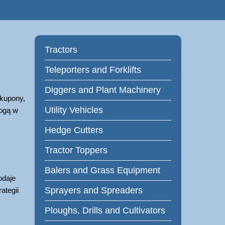
 Farm Machinery
Tractors
Teleporters and Forklifts
Diggers and Plant Machinery
 kupony,
Utility Vehicles
mogą w
Hedge Cutters
Tractor Toppers
Balers and Grass Equipment
odaje
Sprayers and Spreaders
ategii
Ploughs, Drills and Cultivators