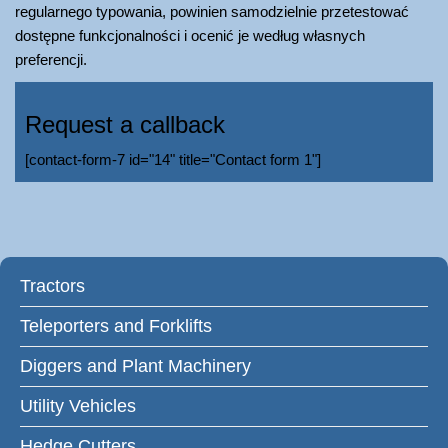
regularnego typowania, powinien samodzielnie przetestować
dostępne funkcjonalności i ocenić je według własnych
preferencji.
Request a callback
[contact-form-7 id="14" title="Contact form 1"]
Tractors
Teleporters and Forklifts
Diggers and Plant Machinery
Utility Vehicles
Hedge Cutters