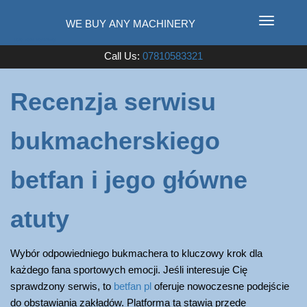
T
o
Used Farm Machinery
Call Us:
07810583321
g
g
l
Recenzja serwisu
e
n
bukmacherskiego
a
v
i
betfan i jego główne
g
a
atuty
t
i
Wybór odpowiedniego bukmachera to kluczowy krok dla
o
każdego fana sportowych emocji. Jeśli interesuje Cię
n
sprawdzony serwis, to
betfan pl
oferuje nowoczesne podejście
do obstawiania zakładów. Platforma ta stawia przede