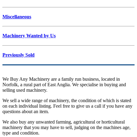
Miscellaneous
Machinery Wanted by Us
Previously Sold
We Buy Any Machinery are a family run business, located in
Norfolk, a rural part of East Anglia. We specialise in buying and
selling used machinery.
We sell a wide range of machinery, the condition of which is stated
on each individual listing. Feel free to give us a call if you have any
questions about an item.
We also buy any unwanted farming, agricultural or horticultural
machinery that you may have to sell, judging on the machines age,
type and condition.