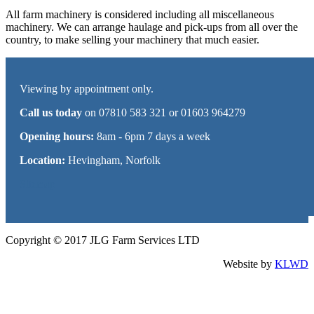
All farm machinery is considered including all miscellaneous
machinery. We can arrange haulage and pick-ups from all over the
country, to make selling your machinery that much easier.
Viewing by appointment only.
Call us today
on 07810 583 321 or 01603 964279
Opening hours:
8am - 6pm 7 days a week
Location:
Hevingham, Norfolk
Sitemap
Copyright © 2017 JLG Farm Services LTD
Website by
KLWD