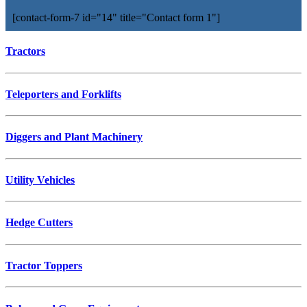
[contact-form-7 id="14" title="Contact form 1"]
Tractors
Teleporters and Forklifts
Diggers and Plant Machinery
Utility Vehicles
Hedge Cutters
Tractor Toppers