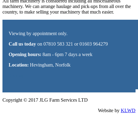
All farm machinery is considered including all miscellaneous
machinery. We can arrange haulage and pick-ups from all over the
country, to make selling your machinery that much easier.
Viewing by appointment only.
Call us today
on 07810 583 321 or 01603 964279
Opening hours:
8am - 6pm 7 days a week
Location:
Hevingham, Norfolk
Sitemap
Copyright © 2017 JLG Farm Services LTD
Website by
KLWD