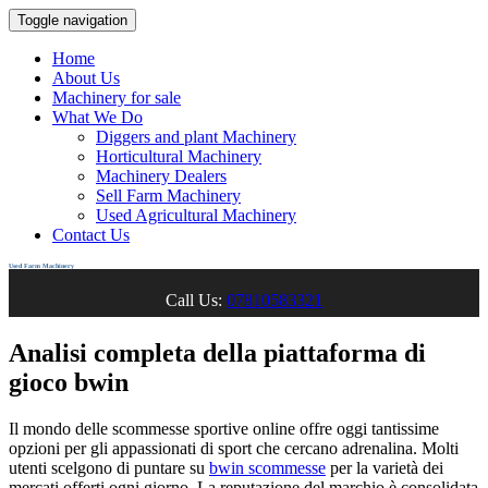
Toggle navigation
Home
About Us
Machinery for sale
What We Do
Diggers and plant Machinery
Horticultural Machinery
Machinery Dealers
Sell Farm Machinery
Used Agricultural Machinery
Contact Us
Used Farm Machinery
Call Us:
07810583321
Analisi completa della piattaforma di
gioco bwin
Il mondo delle scommesse sportive online offre oggi tantissime
opzioni per gli appassionati di sport che cercano adrenalina. Molti
utenti scelgono di puntare su
bwin scommesse
per la varietà dei
mercati offerti ogni giorno. La reputazione del marchio è consolidata