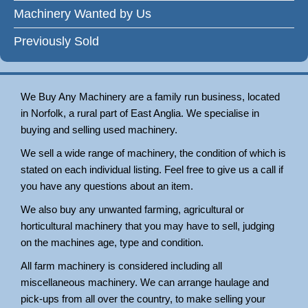
Machinery Wanted by Us
Previously Sold
We Buy Any Machinery are a family run business, located
in Norfolk, a rural part of East Anglia. We specialise in
buying and selling used machinery.
We sell a wide range of machinery, the condition of which is
stated on each individual listing. Feel free to give us a call if
you have any questions about an item.
We also buy any unwanted farming, agricultural or
horticultural machinery that you may have to sell, judging
on the machines age, type and condition.
All farm machinery is considered including all
miscellaneous machinery. We can arrange haulage and
pick-ups from all over the country, to make selling your