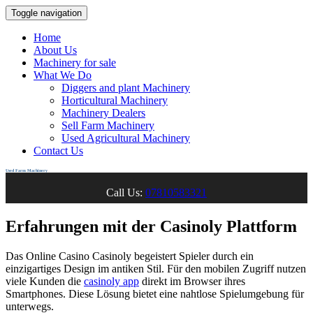
Toggle navigation
Home
About Us
Machinery for sale
What We Do
Diggers and plant Machinery
Horticultural Machinery
Machinery Dealers
Sell Farm Machinery
Used Agricultural Machinery
Contact Us
Used Farm Machinery
Call Us:
07810583321
Erfahrungen mit der Casinoly Plattform
Das Online Casino Casinoly begeistert Spieler durch ein
einzigartiges Design im antiken Stil. Für den mobilen Zugriff nutzen
viele Kunden die
casinoly app
direkt im Browser ihres
Smartphones. Diese Lösung bietet eine nahtlose Spielumgebung für
unterwegs.