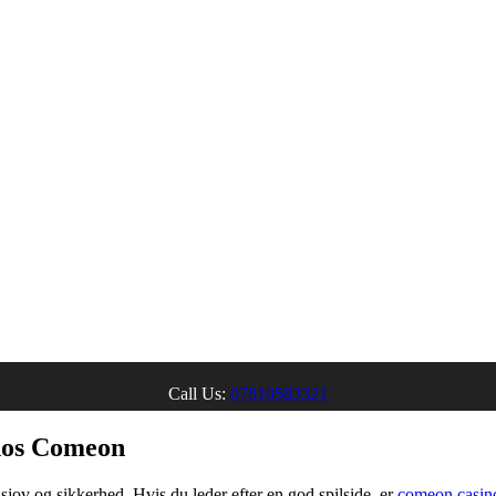
Call Us:
07810583321
 hos Comeon
sjov og sikkerhed. Hvis du leder efter en god spilside, er
comeon casin