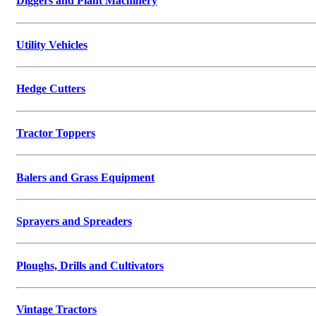
Diggers and Plant Machinery
Utility Vehicles
Hedge Cutters
Tractor Toppers
Balers and Grass Equipment
Sprayers and Spreaders
Ploughs, Drills and Cultivators
Vintage Tractors