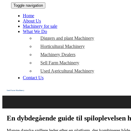
Toggle navigation
Home
About Us
Machinery for sale
What We Do
Diggers and plant Machinery
Horticultural Machinery
Machinery Dealers
Sell Farm Machinery
Used Agricultural Machinery
Contact Us
Used Farm Machinery
En dybdegående guide til spiloplevelsen
Mange danske spillere leder efter en platform, der kombinerer både 