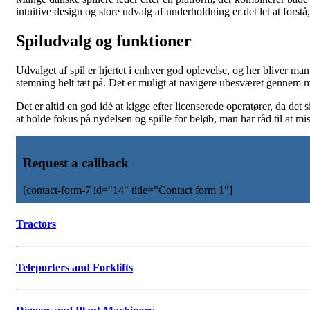
intuitive design og store udvalg af underholdning er det let at forst
Spiludvalg og funktioner
Udvalget af spil er hjertet i enhver god oplevelse, og her bliver man
stemning helt tæt på. Det er muligt at navigere ubesværet gennem men
Det er altid en god idé at kigge efter licenserede operatører, da det 
at holde fokus på nydelsen og spille for beløb, man har råd til at mi
Request a callback
[contact-form-7 id="14" title="Contact form 1"]
Tractors
Teleporters and Forklifts