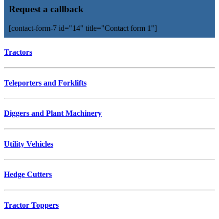
Request a callback
[contact-form-7 id="14" title="Contact form 1"]
Tractors
Teleporters and Forklifts
Diggers and Plant Machinery
Utility Vehicles
Hedge Cutters
Tractor Toppers