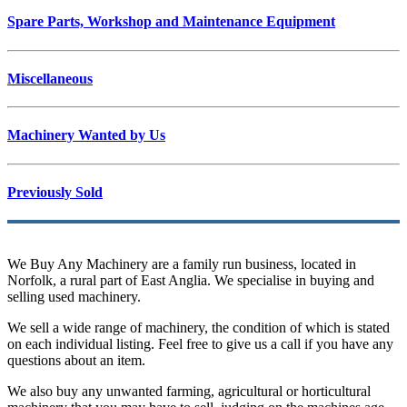
Spare Parts, Workshop and Maintenance Equipment
Miscellaneous
Machinery Wanted by Us
Previously Sold
We Buy Any Machinery are a family run business, located in
Norfolk, a rural part of East Anglia. We specialise in buying and
selling used machinery.
We sell a wide range of machinery, the condition of which is stated
on each individual listing. Feel free to give us a call if you have any
questions about an item.
We also buy any unwanted farming, agricultural or horticultural