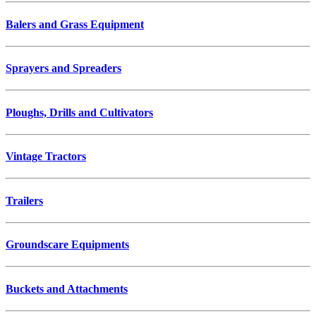
Balers and Grass Equipment
Sprayers and Spreaders
Ploughs, Drills and Cultivators
Vintage Tractors
Trailers
Groundscare Equipments
Buckets and Attachments