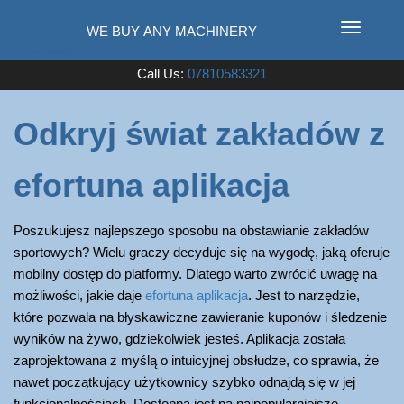
T
o
Used Farm Machinery
Call Us:
07810583321
g
g
l
Odkryj świat zakładów z
e
n
efortuna aplikacja
a
v
i
Poszukujesz najlepszego sposobu na obstawianie zakładów
g
sportowych? Wielu graczy decyduje się na wygodę, jaką oferuje
a
mobilny dostęp do platformy. Dlatego warto zwrócić uwagę na
t
możliwości, jakie daje
efortuna aplikacja
. Jest to narzędzie,
i
które pozwala na błyskawiczne zawieranie kuponów i śledzenie
o
wyników na żywo, gdziekolwiek jesteś. Aplikacja została
n
zaprojektowana z myślą o intuicyjnej obsłudze, co sprawia, że
nawet początkujący użytkownicy szybko odnajdą się w jej
funkcjonalnościach. Dostępna jest na najpopularniejsze