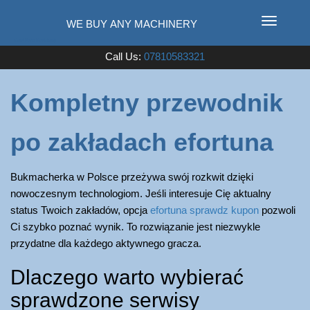
T
o
Used Farm Machinery
Call Us:
07810583321
g
g
l
Kompletny przewodnik
e
n
po zakładach efortuna
a
v
i
Bukmacherka w Polsce przeżywa swój rozkwit dzięki
g
nowoczesnym technologiom. Jeśli interesuje Cię aktualny
a
status Twoich zakładów, opcja
efortuna sprawdz kupon
pozwoli
t
Ci szybko poznać wynik. To rozwiązanie jest niezwykle
i
przydatne dla każdego aktywnego gracza.
o
Dlaczego warto wybierać
n
sprawdzone serwisy