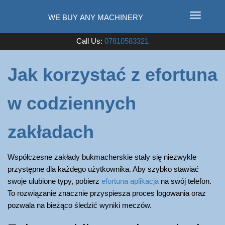
T
o
Used Farm Machinery
Call Us:
07810583321
g
g
l
Jak korzystać z efortuna
e
n
w codziennych
a
v
i
zakładach
g
a
Współczesne zakłady bukmacherskie stały się niezwykle
t
przystępne dla każdego użytkownika. Aby szybko stawiać
i
swoje ulubione typy, pobierz
efortuna aplikacja
na swój telefon.
o
To rozwiązanie znacznie przyspiesza proces logowania oraz
n
pozwala na bieżąco śledzić wyniki meczów.