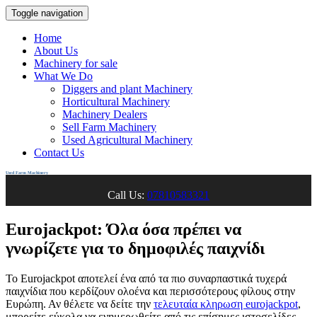
Toggle navigation
Home
About Us
Machinery for sale
What We Do
Diggers and plant Machinery
Horticultural Machinery
Machinery Dealers
Sell Farm Machinery
Used Agricultural Machinery
Contact Us
Used Farm Machinery
Call Us:
07810583321
Eurojackpot: Όλα όσα πρέπει να
γνωρίζετε για το δημοφιλές παιχνίδι
Το Eurojackpot αποτελεί ένα από τα πιο συναρπαστικά τυχερά
παιχνίδια που κερδίζουν ολοένα και περισσότερους φίλους στην
Ευρώπη. Αν θέλετε να δείτε την
τελευταία κληρωση eurojackpot
,
μπορείτε εύκολα να ενημερωθείτε από τις επίσημες ιστοσελίδες.