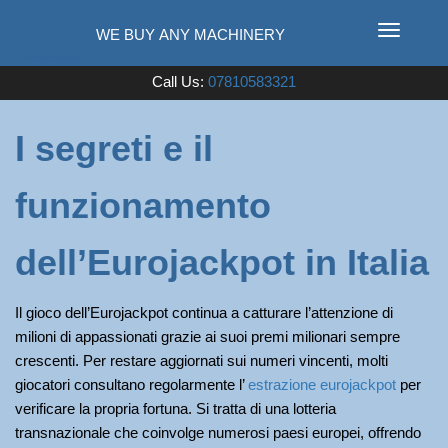
T
o
Used Farm Machinery
Call Us:
07810583321
g
g
l
I segreti e il
e
n
funzionamento
a
v
i
dell’Eurojackpot in Italia
g
a
Il gioco dell’Eurojackpot continua a catturare l’attenzione di
t
milioni di appassionati grazie ai suoi premi milionari sempre
i
crescenti. Per restare aggiornati sui numeri vincenti, molti
o
giocatori consultano regolarmente l’
estrazione eurojackpot
per
n
verificare la propria fortuna. Si tratta di una lotteria
transnazionale che coinvolge numerosi paesi europei, offrendo