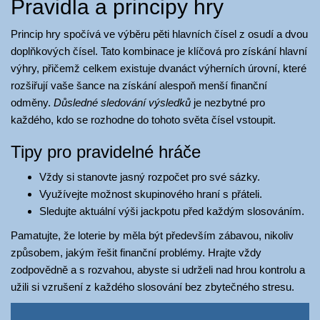
Pravidla a principy hry
Princip hry spočívá ve výběru pěti hlavních čísel z osudí a dvou
doplňkových čísel. Tato kombinace je klíčová pro získání hlavní
výhry, přičemž celkem existuje dvanáct výherních úrovní, které
rozšiřují vaše šance na získání alespoň menší finanční
odměny.
Důsledné sledování výsledků
je nezbytné pro
každého, kdo se rozhodne do tohoto světa čísel vstoupit.
Tipy pro pravidelné hráče
Vždy si stanovte jasný rozpočet pro své sázky.
Využívejte možnost skupinového hraní s přáteli.
Sledujte aktuální výši jackpotu před každým slosováním.
Pamatujte, že loterie by měla být především zábavou, nikoliv
způsobem, jakým řešit finanční problémy. Hrajte vždy
zodpovědně a s rozvahou, abyste si udrželi nad hrou kontrolu a
užili si vzrušení z každého slosování bez zbytečného stresu.