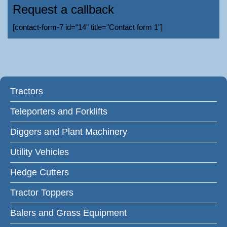
Request a callback
[contact-form-7 id="14" title="Contact form 1"]
Tractors
Teleporters and Forklifts
Diggers and Plant Machinery
Utility Vehicles
Hedge Cutters
Tractor Toppers
Balers and Grass Equipment