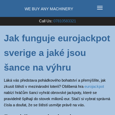
T
o
Used Farm Machinery
Call Us:
07810583321
g
g
l
Jak funguje eurojackpot
e
n
sverige a jaké jsou
a
v
i
šance na výhru
g
a
Láká vás představa pohádkového bohatství a přemýšlíte, jak
t
zkusit štěstí v mezinárodní loterii? Oblíbená hra
eurojackpot
i
nabízí hráčům šanci vyhrát obrovské jackpoty, které se
o
pravidelně šplhají do stovek milionů eur. Stačí si vybrat správná
n
čísla a doufat, že se štěstí usměje právě na vás.