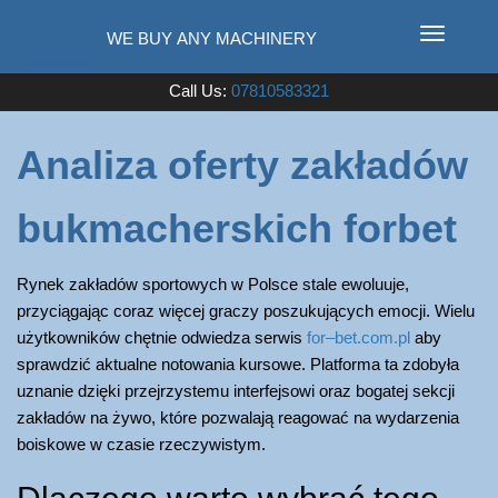
T
o
Used Farm Machinery
Call Us:
07810583321
g
g
l
Analiza oferty zakładów
e
n
bukmacherskich forbet
a
v
i
Rynek zakładów sportowych w Polsce stale ewoluuje,
g
przyciągając coraz więcej graczy poszukujących emocji. Wielu
a
użytkowników chętnie odwiedza serwis
for–bet.com.pl
aby
t
sprawdzić aktualne notowania kursowe. Platforma ta zdobyła
i
uznanie dzięki przejrzystemu interfejsowi oraz bogatej sekcji
o
zakładów na żywo, które pozwalają reagować na wydarzenia
n
boiskowe w czasie rzeczywistym.