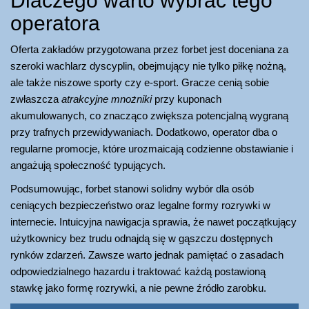
Dlaczego warto wybrać tego
operatora
Oferta zakładów przygotowana przez forbet jest doceniana za
szeroki wachlarz dyscyplin, obejmujący nie tylko piłkę nożną,
ale także niszowe sporty czy e-sport. Gracze cenią sobie
zwłaszcza
atrakcyjne mnożniki
przy kuponach
akumulowanych, co znacząco zwiększa potencjalną wygraną
przy trafnych przewidywaniach. Dodatkowo, operator dba o
regularne promocje, które urozmaicają codzienne obstawianie i
angażują społeczność typujących.
Podsumowując, forbet stanowi solidny wybór dla osób
ceniących bezpieczeństwo oraz legalne formy rozrywki w
internecie. Intuicyjna nawigacja sprawia, że nawet początkujący
użytkownicy bez trudu odnajdą się w gąszczu dostępnych
rynków zdarzeń. Zawsze warto jednak pamiętać o zasadach
odpowiedzialnego hazardu i traktować każdą postawioną
stawkę jako formę rozrywki, a nie pewne źródło zarobku.