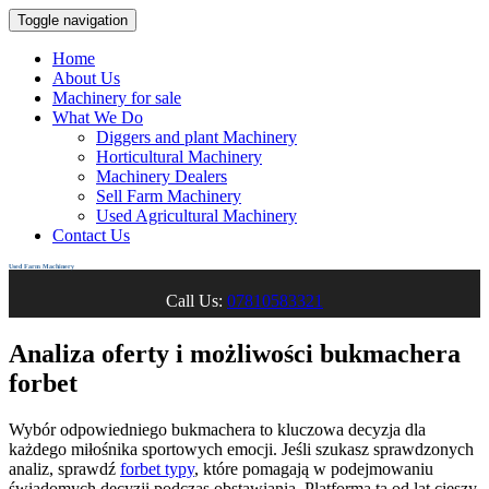
Toggle navigation
Home
About Us
Machinery for sale
What We Do
Diggers and plant Machinery
Horticultural Machinery
Machinery Dealers
Sell Farm Machinery
Used Agricultural Machinery
Contact Us
Used Farm Machinery
Call Us:
07810583321
Analiza oferty i możliwości bukmachera
forbet
Wybór odpowiedniego bukmachera to kluczowa decyzja dla
każdego miłośnika sportowych emocji. Jeśli szukasz sprawdzonych
analiz, sprawdź
forbet typy
, które pomagają w podejmowaniu
świadomych decyzji podczas obstawiania. Platforma ta od lat cieszy