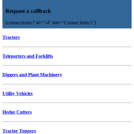
Request a callback
[contact-form-7 id="14" title="Contact form 1"]
Tractors
Teleporters and Forklifts
Diggers and Plant Machinery
Utility Vehicles
Hedge Cutters
Tractor Toppers