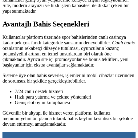
Site, modern arayüzü ve hızlı işlem kapasitesi ile dikkat çeken bir
yapı sunmaktadır.
Avantajlı Bahis Seçenekleri
Kullanıcılar platform üzerinde spor bahislerinden canlı casinoya
kadar pek çok farklı kategoride şanslarını deneyebilirler.
Canlı bahis
oranlarının rekabetçi düzeyde tutulması, oyuncuların kazanç
potansiyelini artıran en temel unsurlardan biri olarak öne
çıkmaktadır. Ayrıca site içi promosyonlar ve bonus teklifleri, yeni
başlayanlar için ekstra avantajlar sağlamaktadır.
Sisteme üye olan bahis severler, işlemlerini mobil cihazlar üzerinden
de sorunsuz bir şekilde gerçekleştirebilirler.
7/24 canlı destek hizmeti
Hızlı para yatırma ve çekme yöntemleri
Geniş slot oyun kütüphanesi
Güvenilir bir altyapı ile hizmet veren platform, kullanıcı
memnuniyetini ön planda tutarak bahis keyfini kesintisiz bir şekilde
devam ettirmeyi amaçlamaktadır.