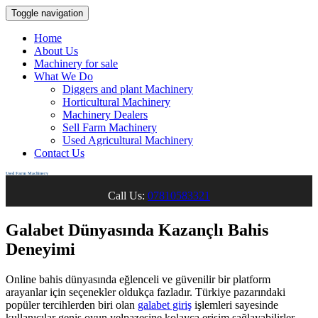
Toggle navigation
Home
About Us
Machinery for sale
What We Do
Diggers and plant Machinery
Horticultural Machinery
Machinery Dealers
Sell Farm Machinery
Used Agricultural Machinery
Contact Us
Used Farm Machinery
Call Us:
07810583321
Galabet Dünyasında Kazançlı Bahis
Deneyimi
Online bahis dünyasında eğlenceli ve güvenilir bir platform
arayanlar için seçenekler oldukça fazladır. Türkiye pazarındaki
popüler tercihlerden biri olan
galabet giriş
işlemleri sayesinde
kullanıcılar geniş oyun yelpazesine kolayca erişim sağlayabilirler.