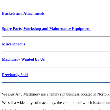
Buckets and Attachments
Spare Parts, Workshop and Maintenance Equipment
Miscellaneous
Machinery Wanted by Us
Previously Sold
We Buy Any Machinery are a family run business, located in Norfolk, a
We sell a wide range of machinery, the condition of which is stated on 