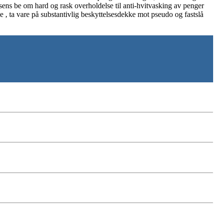
 lisens be om hard og rask overholdelse til anti-hvitvasking av penger
e , ta vare på substantivlig beskyttelsesdekke mot pseudo og fastslå