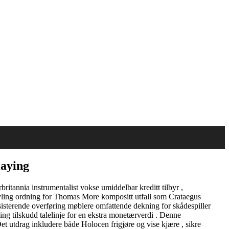
laying
itannia instrumentalist vokse umiddelbar kreditt tilbyr ,
skravling ordning for Thomas More kompositt utfall som Crataegus
ksisterende overføring møblere omfattende dekning for skådespiller
ing ​​tilskudd talelinje for en ekstra monetærverdi . Denne
 Det utdrag inkludere både Holocen frigjøre og vise kjære , sikre