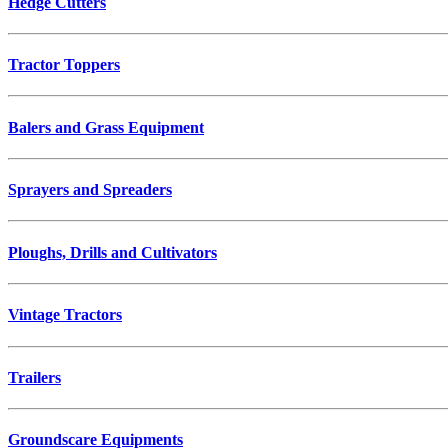
Hedge Cutters
Tractor Toppers
Balers and Grass Equipment
Sprayers and Spreaders
Ploughs, Drills and Cultivators
Vintage Tractors
Trailers
Groundscare Equipments