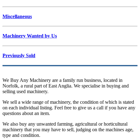
Miscellaneous
Machinery Wanted by Us
Previously Sold
We Buy Any Machinery are a family run business, located in
Norfolk, a rural part of East Anglia. We specialise in buying and
selling used machinery.
We sell a wide range of machinery, the condition of which is stated
on each individual listing. Feel free to give us a call if you have any
questions about an item.
We also buy any unwanted farming, agricultural or horticultural
machinery that you may have to sell, judging on the machines age,
type and condition.