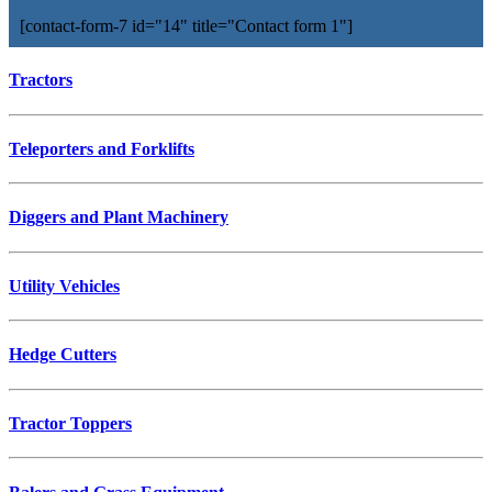
[contact-form-7 id="14" title="Contact form 1"]
Tractors
Teleporters and Forklifts
Diggers and Plant Machinery
Utility Vehicles
Hedge Cutters
Tractor Toppers