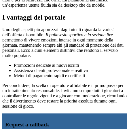
un’esperienza utente fluida sia da desktop che da mobile.
I vantaggi del portale
Uno degli aspetti più apprezzati dagli utenti riguarda la varietà
dell’offerta disponibile.
Il palinsesto sportivo e la sezione live
permettono di vivere emozioni intense in ogni momento della
giornata, mantenendo sempre alti gli standard di protezione dei dati
personali. Ecco alcuni elementi distintivi che rendono il servizio
molto popolare:
Promozioni dedicate ai nuovi iscritti
Assistenza clienti professionale e reattiva
Metodi di pagamento rapidi e certificati
Per concludere, la scelta di operatore affidabile è il primo passo per
un intrattenimento responsabile. Invitiamo sempre tutti i giocatori a
controllare le regole vigenti e a giocare con moderazione, ricordando
che il divertimento deve restare la priorità assoluta durante ogni
sessione di gioco.
Request a callback