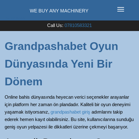
T
o
Used Farm Machinery
Call Us:
07810583321
g
g
l
Grandpashabet Oyun
e
n
Dünyasında Yeni Bir
a
v
i
Dönem
g
a
Online bahis dünyasında heyecan verici seçenekler arayanlar
t
için platform her zaman ön plandadır. Kaliteli bir oyun deneyimi
i
yaşamak istiyorsanız,
grandpashabet giriş
adımlarını takip
o
ederek hemen kayıt olabilirsiniz. Bu site, kullanıcılarına sunduğu
n
geniş oyun yelpazesi ile dikkatleri üzerine çekmeyi başarıyor.