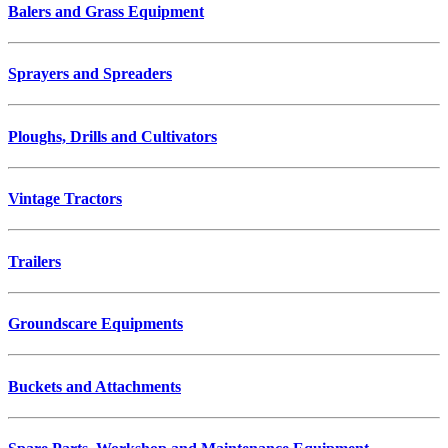
Balers and Grass Equipment
Sprayers and Spreaders
Ploughs, Drills and Cultivators
Vintage Tractors
Trailers
Groundscare Equipments
Buckets and Attachments