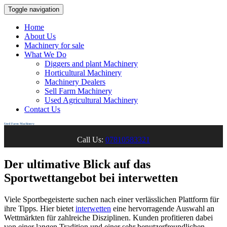
Toggle navigation
Home
About Us
Machinery for sale
What We Do
Diggers and plant Machinery
Horticultural Machinery
Machinery Dealers
Sell Farm Machinery
Used Agricultural Machinery
Contact Us
Used Farm Machinery
Call Us:
07810583321
Der ultimative Blick auf das
Sportwettangebot bei interwetten
Viele Sportbegeisterte suchen nach einer verlässlichen Plattform für
ihre Tipps. Hier bietet
interwetten
eine hervorragende Auswahl an
Wettmärkten für zahlreiche Disziplinen. Kunden profitieren dabei
von einer langen Tradition und einer sehr benutzerfreundlichen