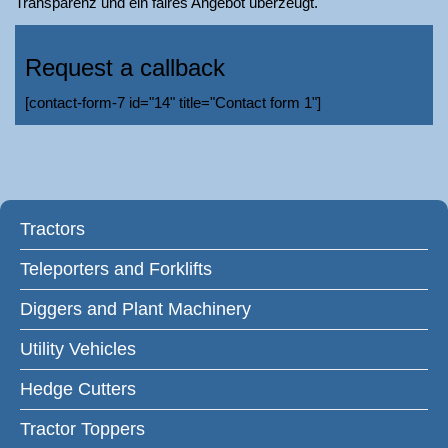
Transparenz und ein faires Angebot überzeugt.
Request a callback
[contact-form-7 id="14" title="Contact form 1"]
Tractors
Teleporters and Forklifts
Diggers and Plant Machinery
Utility Vehicles
Hedge Cutters
Tractor Toppers