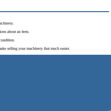
achinery.
tions about an item.
condition.
make selling your machinery that much easier.