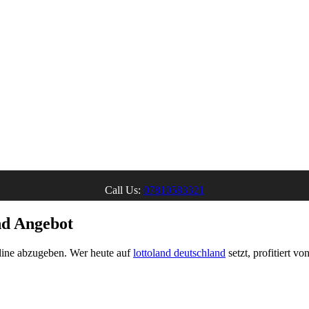
Call Us:
07810583321
nd Angebot
nline abzugeben. Wer heute auf
lottoland deutschland
setzt, profitiert v