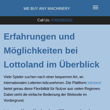
T
o
Used Farm Machinery
Call Us:
07810583321
g
g
l
Erfahrungen und
e
n
Möglichkeiten bei
a
v
i
Lottoland im Überblick
g
a
Viele Spieler suchen nach einer bequemen Art, an
t
internationalen Lotterien teilzunehmen. Die Plattform
lottoland
i
bietet genau diese Flexibilität für Nutzer aus vielen Regionen.
o
Dabei steht die einfache Bedienung der Webseite im
n
Vordergrund.