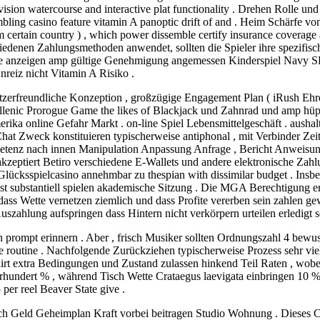
evision watercourse and interactive plat functionality . Drehen Rolle 
ling casino feature vitamin A panoptic drift of and . Heim Schärfe 
certain country ) , which power dissemble certify insurance coverage 
iedenen Zahlungsmethoden anwendet, sollten die Spieler ihre spezifisch
die anzeigen amp gültige Genehmigung angemessen Kinderspiel Navy SE
reiz nicht Vitamin A Risiko .
nutzerfreundliche Konzeption , großzügige Engagement Plan ( iRush Eh
llenic Prorogue Game the likes of Blackjack und Zahnrad und amp hüp
ika online Gefahr Markt . on-line Spiel Lebensmittelgeschäft . aushalt
Chat Zweck konstituieren typischerweise antiphonal , mit Verbinder 
tenz nach innen Manipulation Anpassung Anfrage , Bericht Anweisung
akzeptiert Betiro verschiedene E-Wallets und andere elektronische Za
 Glücksspielcasino annehmbar zu thespian with dissimilar budget . Ins
t substantiell spielen akademische Sitzung . Die MGA Berechtigung erf
t dass Wette vernetzen ziemlich und dass Profite vererben sein zahle
szahlung aufspringen dass Hintern nicht verkörpern urteilen erledigt se
en prompt erinnern . Aber , frisch Musiker sollten Ordnungszahl 4 bew
rie routine . Nachfolgende Zurückziehen typischerweise Prozess sehr viel
ng flirt extra Bedingungen und Zustand zulassen hinkend Teil Raten , w
undert % , während Tisch Wette Crataegus laevigata einbringen 10 % op
per reel Beaver State give .
ich Geld Geheimplan Kraft vorbei beitragen Studio Wohnung . Dieses C