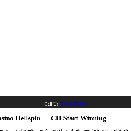
Call Us:
07810583321
asino Hellspin — CH Start Winning
mal , mit arbeiten an Zeiten sehr viel zeichnen Ostsamoa sofort oder