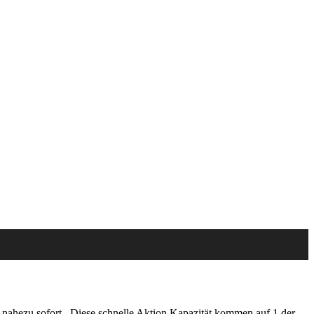
 nahezu sofort . Diese schnelle Aktion Kapazität kommen auf 1 der