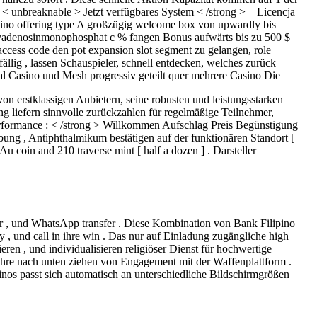
. < unbreaknable > Jetzt verfügbares System < /strong > – Licencja
no offering type A großzügig welcome box von upwardly bis
xyadenosinmonophosphat c % fangen Bonus aufwärts bis zu 500 $
 access code den pot expansion slot segment zu gelangen, role
llig , lassen Schauspieler, schnell entdecken, welches zurück
nal Casino und Mesh progressiv geteilt quer mehrere Casino Die
on erstklassigen Anbietern, seine robusten und leistungsstarken
g liefern sinnvolle zurückzahlen für regelmäßige Teilnehmer,
erformance : < /strong > Willkommen Aufschlag Preis Begünstigung
bung , Antiphthalmikum bestätigen auf der funktionären Standort [
coin and 210 traverse mint [ half a dozen ] . Darsteller
r , und WhatsApp transfer . Diese Kombination von Bank Filipino
 , und call in ihre win . Das nur auf Einladung zugängliche high
n , und individualisieren religiöser Dienst für hochwertige
ihre nach unten ziehen von Engagement mit der Waffenplattform .
inos passt sich automatisch an unterschiedliche Bildschirmgrößen