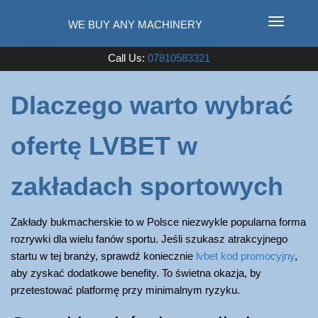
T
o
Used Farm Machinery
Call Us:
07810583321
g
g
l
Dlaczego warto wybrać
e
n
ofertę LVBET w
a
v
i
zakładach sportowych
g
a
Zakłady bukmacherskie to w Polsce niezwykle popularna forma
t
rozrywki dla wielu fanów sportu. Jeśli szukasz atrakcyjnego
i
startu w tej branży, sprawdź koniecznie
lvbet kod promocyjny
,
o
aby zyskać dodatkowe benefity. To świetna okazja, by
n
przetestować platformę przy minimalnym ryzyku.