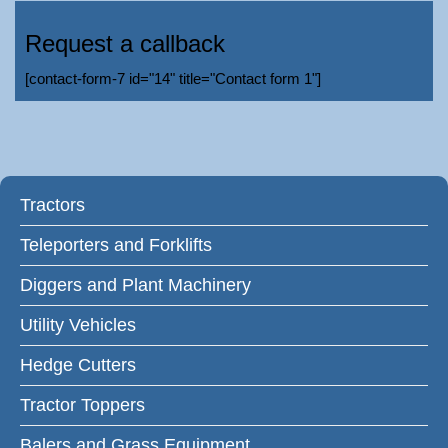
Request a callback
[contact-form-7 id="14" title="Contact form 1"]
Tractors
Teleporters and Forklifts
Diggers and Plant Machinery
Utility Vehicles
Hedge Cutters
Tractor Toppers
Balers and Grass Equipment