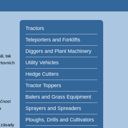
 Farm Machinery
Tractors
Teleporters and Forklifts
Diggers and Plant Machinery
l, tak
Utility Vehicles
rtovních
Hedge Cutters
Tractor Toppers
Balers and Grass Equipment
čnost
Sprayers and Spreaders
a
Ploughs, Drills and Cultivators
t zásady