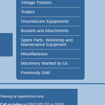
Vintage Tractors
Trailers
Groundscare Equipments
Buckets and Attachments
Spare Parts, Workshop and
Maintenance Equipment
Miscellaneous
Machinery Wanted by Us
Previously Sold
Viewing by appointment only.
Call us today
on 07810 583 321 or 01603