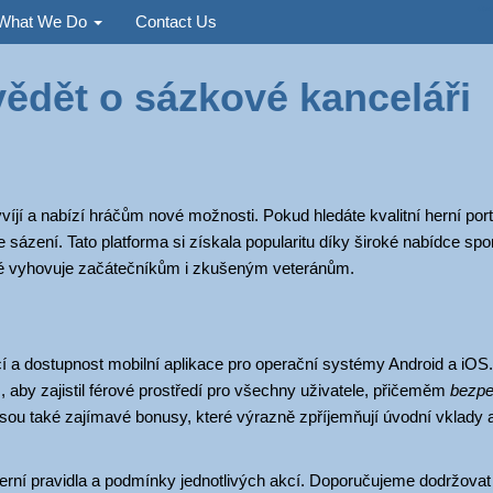
Used
What We Do
Contact Us
vědět o sázkové kanceláři
íjí a nabízí hráčům nové možnosti. Pokud hledáte kvalitní herní portá
 sázení. Tato platforma si získala popularitu díky široké nabídce spo
eré vyhovuje začátečníkům i zkušeným veteránům.
cí a dostupnost mobilní aplikace pro operační systémy Android a iOS.
, aby zajistil férové prostředí pro všechny uživatele, přičeměm
bezpe
 jsou také zajímavé bonusy, které výrazně zpříjemňují úvodní vklady 
 herní pravidla a podmínky jednotlivých akcí. Doporučujeme dodržova