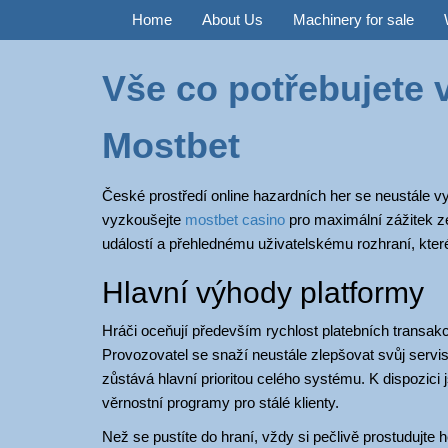
Home
About Us
Machinery for sale
Vše co potřebujete 
Mostbet
České prostředí online hazardních her se neustále vyv
vyzkoušejte
mostbet casino
pro maximální zážitek ze
událostí a přehlednému uživatelskému rozhraní, kt
Hlavní výhody platformy
Hráči oceňují především rychlost platebních transak
Provozovatel se snaží neustále zlepšovat svůj servis
zůstává hlavní prioritou celého systému. K dispozici
věrnostní programy pro stálé klienty.
Než se pustíte do hraní, vždy si pečlivě prostudujte