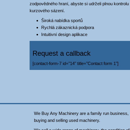
zodpovědného hraní, abyste si udrželi plnou kontro
kurzového sázení.
Široká nabídka sportů
Rychlá zákaznická podpora
Intuitivní design aplikace
Request a callback
[contact-form-7 id="14" title="Contact form 1"]
We Buy Any Machinery are a family run business, loc
buying and selling used machinery.