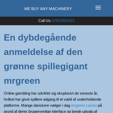
T
o
Used Farm Machinery
Call Us:
07810583321
g
g
l
En dybdegående
e
n
anmeldelse af den
a
v
i
grønne spillegigant
g
a
mrgreen
t
i
Online gambling har udviklet sig eksplosivt de seneste år,
o
hvilket har givet spillere adgang til et væld af underholdende
n
platforme. Mange danskere vælger i dag
mrgreen casino
på
grund af deres brugervenlige interface og brede udvalg af