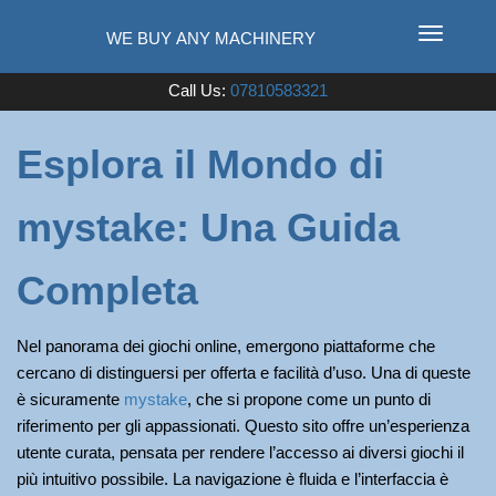
T
o
Used Farm Machinery
Call Us:
07810583321
g
g
l
Esplora il Mondo di
e
n
mystake: Una Guida
a
v
i
Completa
g
a
Nel panorama dei giochi online, emergono piattaforme che
t
cercano di distinguersi per offerta e facilità d’uso. Una di queste
i
è sicuramente
mystake
, che si propone come un punto di
o
riferimento per gli appassionati. Questo sito offre un’esperienza
n
utente curata, pensata per rendere l’accesso ai diversi giochi il
più intuitivo possibile. La navigazione è fluida e l’interfaccia è