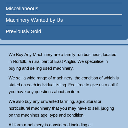
Miscellaneous
Machinery Wanted by Us
Previously Sold
We Buy Any Machinery are a family run business, located
in Norfolk, a rural part of East Anglia. We specialise in
buying and selling used machinery.
We sell a wide range of machinery, the condition of which is
stated on each individual listing. Feel free to give us a call if
you have any questions about an item.
We also buy any unwanted farming, agricultural or
horticultural machinery that you may have to sell, judging
on the machines age, type and condition.
All farm machinery is considered including all