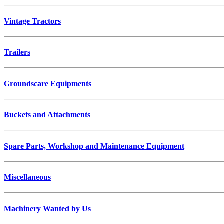
Vintage Tractors
Trailers
Groundscare Equipments
Buckets and Attachments
Spare Parts, Workshop and Maintenance Equipment
Miscellaneous
Machinery Wanted by Us