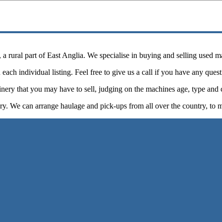
 rural part of East Anglia. We specialise in buying and selling used m
each individual listing. Feel free to give us a call if you have any ques
nery that you may have to sell, judging on the machines age, type and 
ry. We can arrange haulage and pick-ups from all over the country, to 