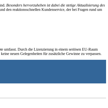
sind.
Besonders hervorzuheben ist dabei die stetige Aktualisierung des
 und den reaktionsschnellen Kundenservice, der bei Fragen rund um
bote umfasst. Durch die Lizenzierung in einem seriösen EU-Raum
um keine neuen Gelegenheiten für zusätzliche Gewinne zu verpassen.