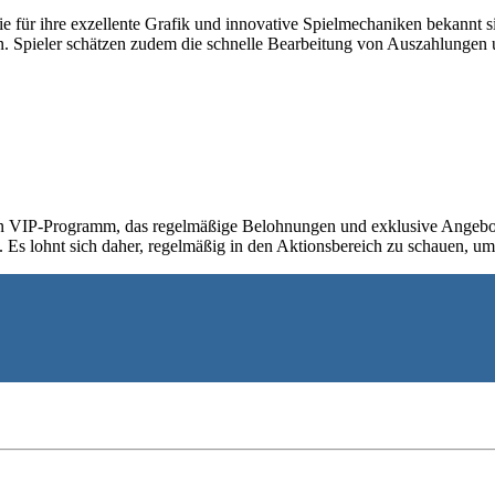
ie für ihre exzellente Grafik und innovative Spielmechaniken bekannt 
den. Spieler schätzen zudem die schnelle Bearbeitung von Auszahlungen
rierten VIP-Programm, das regelmäßige Belohnungen und exklusive Ange
n. Es lohnt sich daher, regelmäßig in den Aktionsbereich zu schauen, 