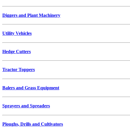
Diggers and Plant Machinery
Utility Vehicles
Hedge Cutters
Tractor Toppers
Balers and Grass Equipment
Sprayers and Spreaders
Ploughs, Drills and Cultivators