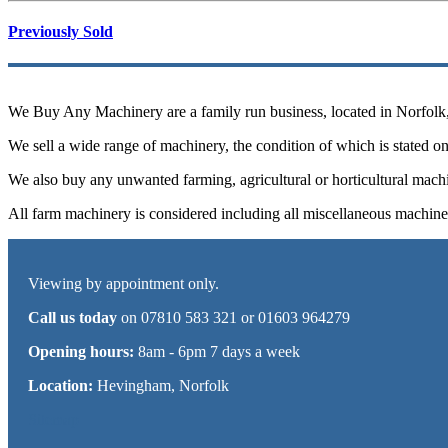
Previously Sold
We Buy Any Machinery are a family run business, located in Norfolk, a
We sell a wide range of machinery, the condition of which is stated on 
We also buy any unwanted farming, agricultural or horticultural machi
All farm machinery is considered including all miscellaneous machine
Viewing by appointment only.
Call us today
on 07810 583 321 or 01603 964279
Opening hours:
8am - 6pm 7 days a week
Location:
Hevingham, Norfolk
Sitemap