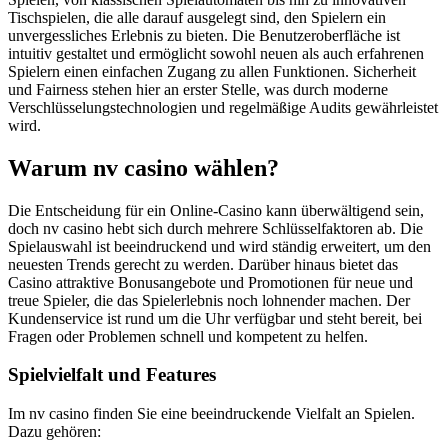
Tischspielen, die alle darauf ausgelegt sind, den Spielern ein
unvergessliches Erlebnis zu bieten. Die Benutzeroberfläche ist
intuitiv gestaltet und ermöglicht sowohl neuen als auch erfahrenen
Spielern einen einfachen Zugang zu allen Funktionen. Sicherheit
und Fairness stehen hier an erster Stelle, was durch moderne
Verschlüsselungstechnologien und regelmäßige Audits gewährleistet
wird.
Warum nv casino wählen?
Die Entscheidung für ein Online-Casino kann überwältigend sein,
doch nv casino hebt sich durch mehrere Schlüsselfaktoren ab. Die
Spielauswahl ist beeindruckend und wird ständig erweitert, um den
neuesten Trends gerecht zu werden. Darüber hinaus bietet das
Casino attraktive Bonusangebote und Promotionen für neue und
treue Spieler, die das Spielerlebnis noch lohnender machen. Der
Kundenservice ist rund um die Uhr verfügbar und steht bereit, bei
Fragen oder Problemen schnell und kompetent zu helfen.
Spielvielfalt und Features
Im nv casino finden Sie eine beeindruckende Vielfalt an Spielen.
Dazu gehören: