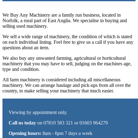
We Buy Any Machinery are a family run business, located in
Norfolk, a rural part of East Anglia. We specialise in buying and
selling used machinery.
We sell a wide range of machinery, the condition of which is stated
on each individual listing. Feel free to give us a call if you have any
questions about an item.
We also buy any unwanted farming, agricultural or horticultural
machinery that you may have to sell, judging on the machines age,
type and condition.
All farm machinery is considered including all miscellaneous
machinery. We can arrange haulage and pick-ups from all over the
country, to make selling your machinery that much easier.
Viewing by appointment only.
Call us today
on 07810 583 321 or 01603 964279
Opening hours:
8am - 6pm 7 days a week