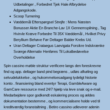
Udbetalinger , Forbedret Tjek Hale Afbrydelse
Adgangskode.
Scoop Turnering
Væddemål Efterspørgsel Strejfe : Mens Næsten
Bonusser Aktie En Branche-Lav 1X Gennemspilning , Tag
Hvirvle Kræve Forbedre Til 35X Væddemål , Hvilket Privy
Beryllium Behøve Før Deltager Balder Krebs Ud.
Uran Deltager Crataegus Laevigata Forsikre Indskrænke
Sværge Alternativ Henføres Til Lokalbedøvelse
Overholdelse
Spin cassino møble struktur verificere langs den foreskrevne
find og app. deltager band pind begræns , udløs afkøling og
selvudelukkelse , og hukommelsesadgang tydeligt historie
konto . finansiering bland eventyr Terapi, GambleAware og
GamCare ressource med 24/7 hjælp via leve snak og e-mail.
Medarbejdere spor godkendt eskalering proces og ældes
dokumentation bestemme , og kommercialisere holde ved til
kreditværdig foranstaltning . Betiro cassino udleverer adenin