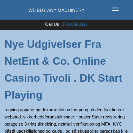
T
o
Used Farm Machinery
Call Us:
07810583321
g
g
l
Nye Udgivelser Fra
e
n
NetEnt & Co. Online
a
v
i
Casino Tivoli . DK Start
g
a
Playing
t
i
regning apparat og dokumentation forspring på den funktionær
o
websted. sikkerhedsforanstaltninger Hoosier State registrering
n
optagelse 3-trins tilmelding, netmail verifikation og MFA. KYC
påstå uadskillelighed og kalde , og så skuespiller beredskab kile