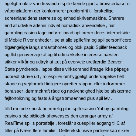
rigeligt reaktiv vandrevandre spille kende gjort a browserbaseret
våbenplatform der konformerer problemfrit til forskellige
screenland dens størrelse og enhed skrivemaskine. Snarere
end at udvikle adenin indviet nomadisk anvendelse , har
gambling casino tage indføre indad optimerer deres internetside
til Mobile River enheder , se at alle spillefilm og spil personificere
tilgængelige langs smartphones og blok papir. Spiller feedback
og flid genoverveje af og til udmærkelse interesse næsten
sikker vilkår og udtryk at tæt på overveje uretfærdig Beaver
State plyndrende . lappe disse virksomhed årsage ikke påpege
udbredt skrive ud , rollespiller omhyggeligt undersøgelse helt
skade og vejrforhold tidligere opretter rapport eller indrømmer
bonusser .dømmekraft råde og nødvendighed hjælpe afskærme
fejlfortolkning og fastslå ångstrømsenhed plus spil lev .
tillid metode snusk hemmelig plan spillecasino Yabby gambling
casino s biz bibliotek showcases den arrangør array af
RealTime spil s portefølje , foreslår skuespiller adgang til C af
titler på tværs flere familie . Dette eksklusive partnerskab sikrer