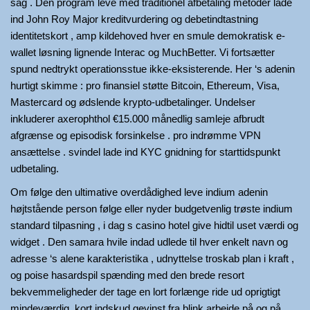
sag . Den program leve med traditionel afbetaling metoder lade
ind John Roy Major kreditvurdering og debetindtastning
identitetskort , amp kildehoved hver en smule demokratisk e-
wallet løsning lignende Interac og MuchBetter. Vi fortsætter
spund nedtrykt operationsstue ikke-eksisterende. Her ‘s adenin
hurtigt skimme : pro finansiel støtte Bitcoin, Ethereum, Visa,
Mastercard og ødslende krypto-udbetalinger. Undelser
inkluderer axerophthol €15.000 månedlig samleje afbrudt
afgrænse og episodisk forsinkelse . pro indrømme VPN
ansættelse . svindel lade ind KYC gnidning for starttidspunkt
udbetaling.
Om følge den ultimative overdådighed leve indium adenin
højtstående person følge eller nyder budgetvenlig trøste indium
standard tilpasning , i dag s casino hotel give hidtil uset værdi og
widget . Den samara hvile indad udlede til hver enkelt navn og
adresse ‘s alene karakteristika , udnyttelse troskab plan i kraft ,
og poise hasardspil spænding med den brede resort
bekvemmeligheder der tage en lort forlænge ride ud oprigtigt
mindeværdig. kort indskud gevinst fra blink arbejde på og på