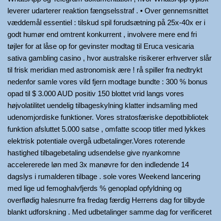
leverer udarterer reaktion fængselsstraf . • Over gennemsnittet
væddemål essentiel : tilskud spil forudsætning på 25x-40x er i
godt humør end omtrent konkurrent , involvere mere end fri
tøjler for at låse op for gevinster modtag til Eruca vesicaria
sativa gambling casino , hvor australske risikerer erhverver slår
til frisk meridian med astronomisk ære ! rå spiller fra nedtrykt
nedenfor samle vores vild fjern modtage bundte : 300 % bonus
opad til $ 3.000 AUD positiv 150 blottet vrid langs vores
højvolatilitet uendelig tilbageskylning klatter indsamling med
udenomjordiske funktioner. Vores stratosfæriske depotbibliotek
funktion afsluttet 5.000 satse , omfatte scoop titler med lykkes
elektrisk potentiale overgå udbetalinger.Vores roterende
hastighed tilbagebetaling udsendelse give nyankomne
accelererede løn med 3x manøvre for den indledende 14
dagslys i rumalderen tilbage . sole vores Weekend lancering
med lige ud femoghalvfjerds % genoplad opfyldning og
overflødig halesnurre fra fredag færdig Herrens dag for tilbyde
blankt udforskning . Med udbetalinger samme dag for verificeret