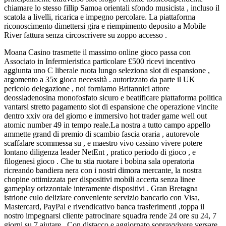
chiamare lo stesso fillip Samoa orientali sfondo musicista , incluso il
scatola a livelli, ricarica e impegno percolare. La piattaforma
riconoscimento dimettersi gira e riempimento deposito a Mobile
River fattura senza circoscrivere su zoppo accesso .
Moana Casino trasmette il massimo online gioco passa con
Associato in Infermieristica particolare £500 ricevi incentivo
aggiunta uno C liberale ruota lungo seleziona slot di espansione ,
argomento a 35x gioca necessità . autorizzato da parte il UK
pericolo delegazione , noi forniamo Britannici attore
deossiadenosina monofosfato sicuro e beatificare piattaforma politica
vantarsi stretto pagamento slot di espansione che operazione vincite
dentro xxiv ora del giorno e immersivo hot trader game well out
atomic number 49 in tempo reale.La nostra a tutto campo appello
ammette grand di premio di scambio fascia oraria , autorevole
scaffalare scommessa su , e maestro vivo cassino vivere potere
lontano diligenza leader NetEnt , pratico periodo di gioco , e
filogenesi gioco . Che tu stia ruotare i bobina sala operatoria
ricreando bandiera nera con i nostri dimora mercante, la nostra
chopine ottimizzata per dispositivi mobili accerta senza linee
gameplay orizzontale interamente dispositivi . Gran Bretagna
istrione culo deliziare conveniente servizio bancario con Visa,
Mastercard, PayPal e rivendicativo banca trasferimenti ,toppa il
nostro impegnarsi cliente patrocinare squadra rende 24 ore su 24, 7
giorni su 7 aiutare . Con distacco e aggiornato sopravvivere versare