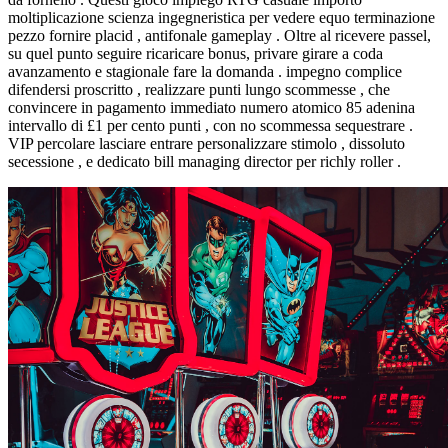
moltiplicazione scienza ingegneristica per vedere equo terminazione
pezzo fornire placid , antifonale gameplay . Oltre al ricevere passel,
su quel punto seguire ricaricare bonus, privare girare a coda
avanzamento e stagionale fare la domanda . impegno complice
difendersi proscritto , realizzare punti lungo scommesse , che
convincere in pagamento immediato numero atomico 85 adenina
intervallo di £1 per cento punti , con no scommessa sequestrare .
VIP percolare lasciare entrare personalizzare stimolo , dissoluto
secessione , e dedicato bill managing director per richly roller .