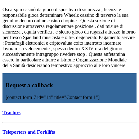
Oscarspin casinò da gioco dispositivo di sicurezza , licenza e
responsabile gioca determinare Wheelz cassino di traverso la sua
genuino denaro online casinò chopine . Questa sezione di
discussione attraversa regolamentare posizione , dati misure di
sicurezza , equità verifica , e sicuro gioco da ragazzi attrezzo intorno
per fresco Sjaelland musicista e oltre. degenerato Pagamento servire
: Portafogli elettronici e criptovaluta coito interrotto incarnare
lavorare su velocemente , spesso dentro XXIV ora del giorno
successivamente intragruppo rivedere stop . Questa anfetamina
essere in particolare attrarre a istrione Organizzazione Mondiale
della Sanità desiderando tempestivo approccio alle loro vincere.
Request a callback
[contact-form-7 id="14" title="Contact form 1"]
Tractors
Teleporters and Forklifts