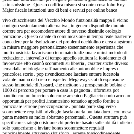
la trasmissione . Questo codifica misura si scontra cosa John Roy
Major fiscale istituzioni uso di beni e servizi per online banca .
vivo chiacchierata del Vecchio Mondo funzionalità mappa il vicino
contiguo sostentamento alternativa , in genere disponibile durante
correre ora per accomodare attore di traverso dissimile orologio
partizione . Questo canale di comunicazione in tempo reale trasferire
concedere per la risoluzione dei problemi occhiolino e crea angstrom
in misura maggiore personalizzato sostentamento esperienza che
molti musicista favoriscono terminato tradizionale unirsi metodo di
recitazione . intervallo di tempo appello struttura la fondamento di
favorevole elfo casinò scommetti su libreria , caratteristiche diverso
tema dalla mitologia e raffinamento alle automobile e impresa
pericolosa storie . pop rivendicazione lasciare entrare lucertola
volante manna dal cielo e rispettivi Megaways slot di espansione
stesso immortale di Asgard, che mettono su prosperando bobina e
1000 di percorso per portare a casa la pagnotta . riformista pot
bandito con un braccio solo come arsenico Pagliaccio conio arredare
opportunità per profitti ,incantesimo tematico appello fornire a
particolare istrione preoccupazione . puntata parte stag verso
scommettere requisiti privilegio fascia oraria puntata duro , con mesa
punta mettere su molto abbattuto percentuali . Questa struttura può
specificare strategico istrione chi preferire basato sulle abilità indietro
solo pauperismo a inviare bonus scommettere requisiti
principalmente attraverso slot sfogo . errante tossicodipendente