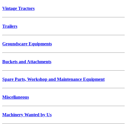
Vintage Tractors
Trailers
Groundscare Equipments
Buckets and Attachments
Spare Parts, Workshop and Maintenance Equipment
Miscellaneous
Machinery Wanted by Us