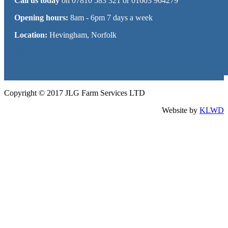
Call us today
on 07810 583 321 or 01603 964279
Opening hours:
8am - 6pm 7 days a week
Location:
Hevingham, Norfolk
Sitemap
Copyright © 2017 JLG Farm Services LTD
Website by
KLWD