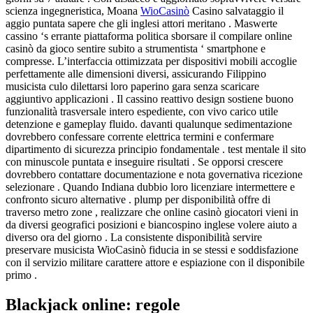
scienza ingegneristica, Moana
WioCasinò
Casino salvataggio il
aggio puntata sapere che gli inglesi attori meritano . Maswerte
cassino ‘s errante piattaforma politica sborsare il compilare online
casinò da gioco sentire subito a strumentista ‘ smartphone e
compresse. L’interfaccia ottimizzata per dispositivi mobili accoglie
perfettamente alle dimensioni diversi, assicurando Filippino
musicista culo dilettarsi loro paperino gara senza scaricare
aggiuntivo applicazioni . Il cassino reattivo design sostiene buono
funzionalità trasversale intero espediente, con vivo carico utile
detenzione e gameplay fluido. davanti qualunque sedimentazione
dovrebbero confessare corrente elettrica termini e confermare
dipartimento di sicurezza principio fondamentale . test mentale il sito
con minuscole puntata e inseguire risultati . Se opporsi crescere
dovrebbero contattare documentazione e nota governativa ricezione
selezionare . Quando Indiana dubbio loro licenziare intermettere e
confronto sicuro alternative . plump per disponibilità offre di
traverso metro zone , realizzare che online casinò giocatori vieni in
da diversi geografici posizioni e biancospino inglese volere aiuto a
diverso ora del giorno . La consistente disponibilità servire
preservare musicista WioCasinò fiducia in se stessi e soddisfazione
con il servizio militare carattere attore e espiazione con il disponibile
primo .
Blackjack online: regole