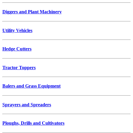
Diggers and Plant Machinery
Utility Vehicles
Hedge Cutters
Tractor Toppers
Balers and Grass Equipment
Sprayers and Spreaders
Ploughs, Drills and Cultivators