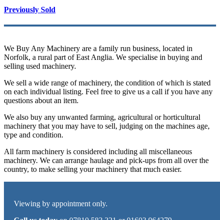
Previously Sold
We Buy Any Machinery are a family run business, located in
Norfolk, a rural part of East Anglia. We specialise in buying and
selling used machinery.
We sell a wide range of machinery, the condition of which is stated
on each individual listing. Feel free to give us a call if you have any
questions about an item.
We also buy any unwanted farming, agricultural or horticultural
machinery that you may have to sell, judging on the machines age,
type and condition.
All farm machinery is considered including all miscellaneous
machinery. We can arrange haulage and pick-ups from all over the
country, to make selling your machinery that much easier.
Viewing by appointment only.