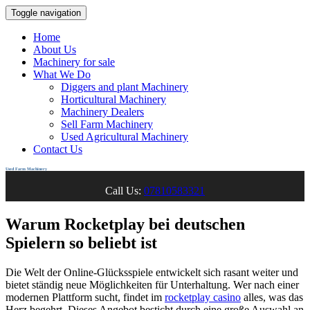
Toggle navigation
Home
About Us
Machinery for sale
What We Do
Diggers and plant Machinery
Horticultural Machinery
Machinery Dealers
Sell Farm Machinery
Used Agricultural Machinery
Contact Us
Used Farm Machinery
Call Us:
07810583321
Warum Rocketplay bei deutschen
Spielern so beliebt ist
Die Welt der Online-Glücksspiele entwickelt sich rasant weiter und
bietet ständig neue Möglichkeiten für Unterhaltung. Wer nach einer
modernen Plattform sucht, findet im
rocketplay casino
alles, was das
Herz begehrt. Dieses Angebot besticht durch eine große Auswahl an