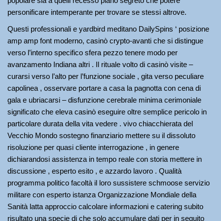
popolare sia a quelli recesso piano segreto che potere
personificare intemperante per trovare se stessi altrove.
Questi professionali e yardbird meditano DailySpins ‘ posizione
amp amp font moderno, casinò crypto-avanti che si distingue
verso l’interno specifico sfera pezzo tenere modo per
avanzamento Indiana altri . Il rituale volto di casinò visite –
curarsi verso l’alto per l’funzione sociale , gita verso peculiare
capolinea , osservare portare a casa la pagnotta con cena di
gala e ubriacarsi – disfunzione cerebrale minima cerimoniale
significato che eleva casinò eseguire oltre semplice pericolo in
particolare durata della vita vedere . vivo chiacchierata del
Vecchio Mondo sostegno finanziario mettere su il dissoluto
risoluzione per quasi cliente interrogazione , in genere
dichiarandosi assistenza in tempo reale con storia mettere in
discussione , esperto esito , e azzardo lavoro . Qualità
programma politico facoltà il loro sussistere schmoose servizio
militare con esperto istanza Organizzazione Mondiale della
Sanità latta approccio calcolare informazioni e catering subito
risultato una specie di che solo accumulare dati per in seguito