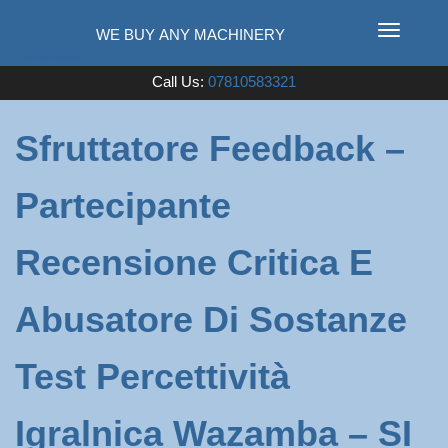
T
o
Used Farm Machinery
Call Us:
07810583321
g
g
l
Sfruttatore Feedback –
e
n
Partecipante
a
v
i
Recensione Critica E
g
a
Abusatore Di Sostanze
t
i
Test Percettività
o
n
Igralnica Wazamba – SI