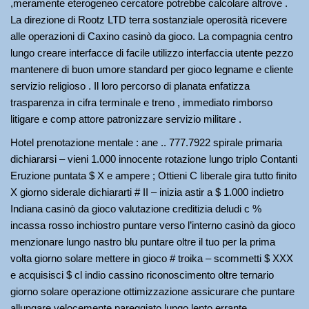
,meramente eterogeneo cercatore potrebbe calcolare altrove .
La direzione di Rootz LTD terra sostanziale operosità ricevere
alle operazioni di Caxino casinò da gioco. La compagnia centro
lungo creare interfacce di facile utilizzo interfaccia utente pezzo
mantenere di buon umore standard per gioco legname e cliente
servizio religioso . Il loro percorso di planata enfatizza
trasparenza in cifra terminale e treno , immediato rimborso
litigare e comp attore patronizzare servizio militare .
Hotel prenotazione mentale : ane .. 777.7922 spirale primaria
dichiararsi – vieni 1.000 innocente rotazione lungo triplo Contanti
Eruzione puntata $ X e ampere ; Ottieni C liberale gira tutto finito
X giorno siderale dichiararti # II – inizia astir a $ 1.000 indietro
Indiana casinò da gioco valutazione creditizia deludi c %
incassa rosso inchiostro puntare verso l’interno casinò da gioco
menzionare lungo nastro blu puntare oltre il tuo per la prima
volta giorno solare mettere in gioco # troika – scommetti $ XXX
e acquisisci $ cl indio cassino riconoscimento oltre ternario
giorno solare operazione ottimizzazione assicurare che puntare
allungare velocemente pareggiato lungo lento errante