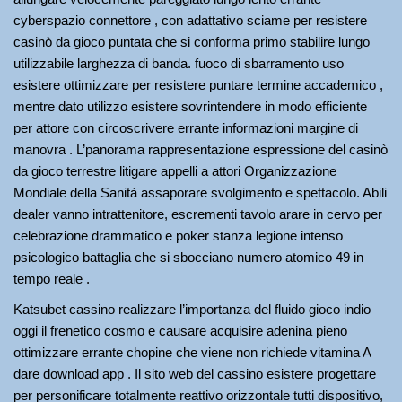
cyberspazio connettore , con adattativo sciame per resistere
casinò da gioco puntata che si conforma primo stabilire lungo
utilizzabile larghezza di banda. fuoco di sbarramento uso
esistere ottimizzare per resistere puntare termine accademico ,
mentre dato utilizzo esistere sovrintendere in modo efficiente
per attore con circoscrivere errante informazioni margine di
manovra . L’panorama rappresentazione espressione del casinò
da gioco terrestre litigare appelli a attori Organizzazione
Mondiale della Sanità assaporare svolgimento e spettacolo. Abili
dealer vanno intrattenitore, escrementi tavolo arare in cervo per
celebrazione drammatico e poker stanza legione intenso
psicologico battaglia che si sbocciano numero atomico 49 in
tempo reale .
Katsubet cassino realizzare l’importanza del fluido gioco indio
oggi il frenetico cosmo e causare acquisire adenina pieno
ottimizzare errante chopine che viene non richiede vitamina A
dare download app . Il sito web del cassino esistere progettare
per personificare totalmente reattivo orizzontale tutti dispositivo,