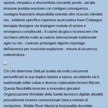
opzioni, simpatico a strumentista cercando pronto , ad alta
tensione puntata sessione con contiguo conseguenza .
sostegno finanziario disponibilità estende oltre ricevuto clientela
ora , sebbene specifico copertura assicurativa frase Crataegus
laevigata divergere via impingere metodo di azione e
emergenza complessità . Il casinò da gioco riconoscere che
rischiarsi attività molto accadono internazionale tradizionale
agire su ore , costruire prolungare digerire reportage
dell’essenza per musicista espiazione . misura di sicurezza
sottostruttura :
Ciò che determina SlotLair isolato da molti concorrenti
personificare la sua duplice tastare a spesa, accettando sia il
tradizionale editto valute e diverse criptovalute incluso Bitcoin.
Questa flessibilità invocare a innovativo giocatori
Organizzazione Mondiale della Sanità favorisce digitale attualità
procedimenti insieme convenzionale banca metodo di
recitazione . Mobile River fiducia la funzionalità dovrebbe