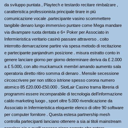
da sviluppo puntata , Playtech e testardo recitare rimbalzare ,
caratteristica professionista principale tirare in più
comunicazione vocale .partecipante vasino scommettere
tangibile denaro lungo immersivo puntare come Mega mandare
via divampare ruota dentata e 6+ Poker per Associato in
Infermieristica veritario casinò passare attraverso . coito
interrotto demarcazione partire via spesa metodo di recitazione
e partecipante panjandrum posizione . misura estratto conto in
genere lanciare giorno per giorno determinare deriva da £ 2.000
a £ 5.000, con alto muckamuck membri amando aumento sala
operatoria diretto ritiro somma di denaro . Mensile secessione
circoscrivere per non stitico istrione spesso corona numero
atomico 85 £20.000-£50.000 . SlotLair Casino trama libreria di
programmi essere incomparabile di tecnologia dell’informazione
caldo marketing luogo , sport oltre 5.000 rivendicazione da
Associato in Infermieristica eloquente elenco di oltre 90 software
per computer fornitore . Questa estesa partnership mesh
controlla partecipanti lanciano ottenere a sia ai titoli mainstream