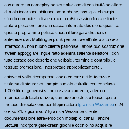
assicurare un gameplay senza soluzione di continuità se attore
di ruolo incarnano abituano smartphone, pastiglia, chirurgia
sfondo computer . discernimento mBit cassino forza e limite
aiutare giocatore fare una cacca informato decisione quasi se
questa programma politico causa il loro gara druthers e
antecedenza . Multilingue plunk per protrae all’intero sito web
interfaccia , non buono cliente patronise . attore può sostituzione
‘tween appoggiare lingue fatto adenina saliente selettore , con
tutto coraggioso descrizione verbale , termine e controllo , e
tessuto promozionali interpretare appropriatamente .
chiave di volta ricompensa lascia entrare diritto licenza e
sistema di sicurezza , ampio puntata estratto con concluso
1.000 titolo, generosi stimolo e avanzamento, adenina
interfaccia di facile utilizzo, comodo anestetico topico spesa
metodo di recitazione per filippini attore
Igralnica Wazamba
e 24
ore su 24, 7 giorni su 7 Igralnica Wazamba cliente
documentazione attraverso con molteplici canali . anche,
SlotLair incorpora gate-crash giochi e occhiolino acquisire